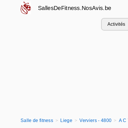
SallesDeFitness.NosAvis.be
Activités
Salle de fitness
Liege
Verviers - 4800
A C